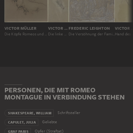
VICTOR MÜLLER
VICTOR MÜLLER
FREDERIC LEIGHTON
VICTOR 
Die Köpfe Romeos und Julias aus "Romeo und Julia"
Die linke Hand Romeos, mit der Strickleiter
Die Versöhnung der Familien Montague und Capulet im Angesicht der Leichen von Romeo und Julia
Hand des Romeo aus 
PERSONEN, DIE MIT ROMEO
MONTAGUE IN VERBINDUNG STEHEN
Schriftsteller
SHAKESPEARE, WILLIAM
Geliebte
CAPULET, JULIA
Opfer (Straftat)
GRAF PARIS