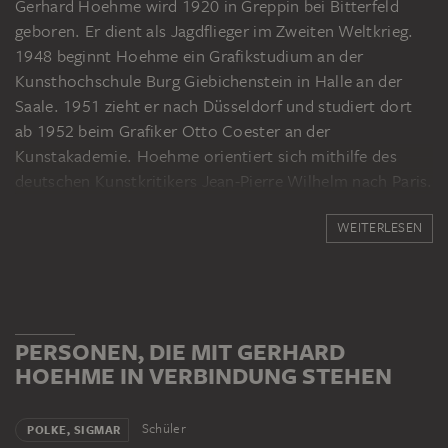
Gerhard Hoehme wird 1920 in Greppin bei Bitterfeld
geboren. Er dient als Jagdflieger im Zweiten Weltkrieg.
1948 beginnt Hoehme ein Grafikstudium an der
Kunsthochschule Burg Giebichenstein in Halle an der
Saale. 1951 zieht er nach Düsseldorf und studiert dort
ab 1952 beim Grafiker Otto Coester an der
Kunstakademie. Hoehme orientiert sich mithilfe des
deutschen Kunstkritikers Jean-Pierre Wilhelm nach Paris.
Zu seinem Freundeskreis zählen unter anderem Künstler
WEITERLESEN
wie Jean Fautrier oder Jean Dubuffet sowie der Dichter
Paul Celan. In den 1950er-Jahren wird Hoehme zu einem
stilprägenden Vertreter des Informel. Er steht der
Düsseldorfer Künstlervereinigung Gruppe 53 vor. 1954
erhält er den Förderpreis des Landes Nordrhein-
PERSONEN, DIE MIT GERHARD
Westfalen. 1956 findet die erste große Einzelausstellung
HOEHME IN VERBINDUNG STEHEN
im Kaiser-Wilhelm-Museum in Krefeld statt. Mit seiner
Unterstützung betreibt Jean-Pierre Wilhelm bis 1960 die
Galerie 22. 1959 beteiligt Hoehme sich an der
Schüler
POLKE, SIGMAR