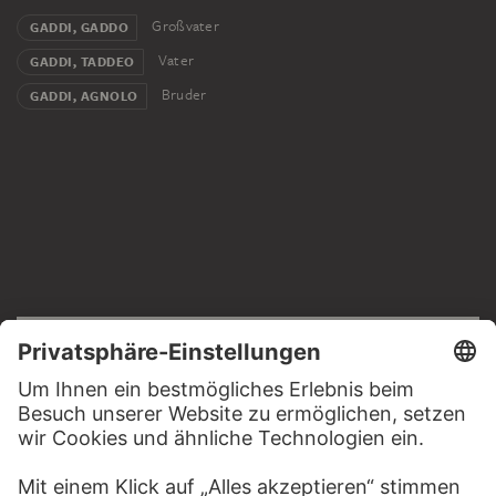
Großvater
GADDI, GADDO
Vater
GADDI, TADDEO
Bruder
GADDI, AGNOLO
RECHTLICHES
Impressum
Datenschutz
Copyright © 2026 Städel Museum
All rights reserved.
DIGITALE SAMMLUNG