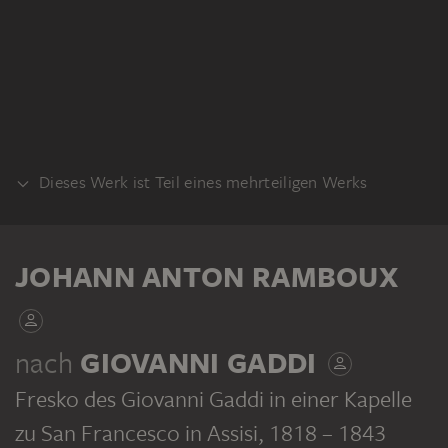
Dieses Werk ist Teil eines mehrteiligen Werks
KLEBEBAND
JOHANN ANTON RAMBOUX
nach
GIOVANNI GADDI
Fresko des Giovanni Gaddi in einer Kapelle
JOHANN ANTON RAMBOUX
Sammlung von Umrissen und Durchzeichnungen, Band 5
zu San Francesco in Assisi
, 1818 – 1843