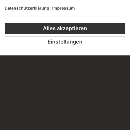
BESUCHEN SIE DAS
STÄDEL MUSEUM
ZUR WEBSEITE
KONTAKT
Haben Sie Anregungen, Fragen oder Informationen zu
diesem Werk?
SCHREIBEN SIE UNS