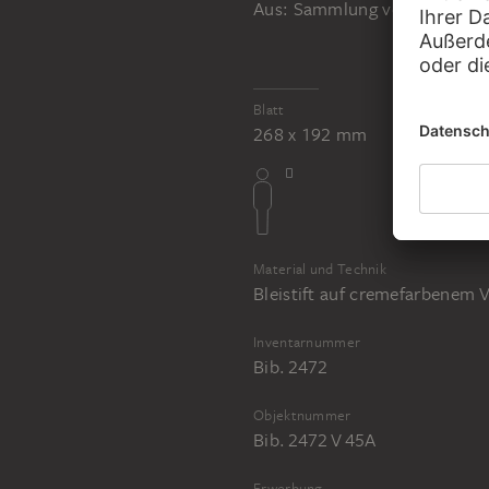
Aus: Sammlung von Umrissen 
JOHANN ANTON RAMBOUX
Sammlung von Umrissen und Durchzeichnungen, Band 5
Blatt
268 x 192 mm
Material und Technik
Bleistift auf cremefarbenem 
Inventarnummer
Bib. 2472
Objektnummer
Bib. 2472 V 45A
Erwerbung