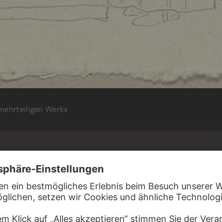
 mehrteiligen Werks
N RAMBOUX
 GADDI
gen Stanislaus in der Kapelle des Heiligen in
i
, 1818 – 1843