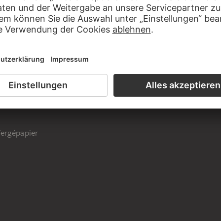
und Durchzeichnungen, Band 5, Blatt 45
Vergépapier