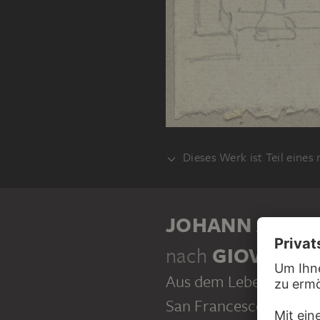
Dieses Werk ist Teil eines
KLEBEBAND
JOHANN ANTO
nach
GIOVANNI
Aus dem Leben des Heili
San Francesco in Assis