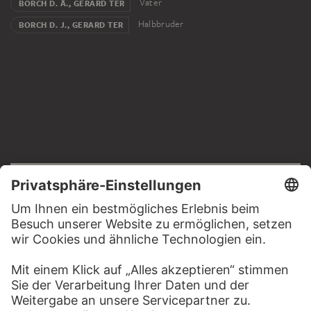
Vater
BORCH D. Ä., GERARD TER
Halbbruder
BORCH D. J., GERARD TER
RECHTLICHES
Impressum
Datenschutz
Copyright © 2026 Städel Museum
All rights reserved.
DIGITALE SAMMLUNG
Startseite
Werke