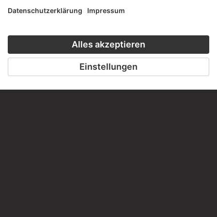
KONTAKT
Haben Sie Anregungen, Fragen oder Informationen zu
diesem Werk?
SCHREIBEN SIE UNS
PERMALINK
staedelmuseum.de/go/ds/167z
LETZTE AKTUALISIERUNG
14.07.2026