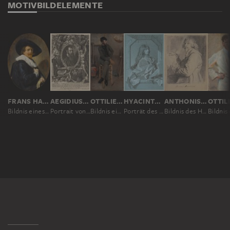
MOTIV
BILDELEMENTE
FRANS HALS
AEGIDIUS SADELER, NACH BARTHOLOMÄUS SPRANGER
OTTILIE W. ROEDERSTEIN
HYACINTHE RIGAUD
ANTHONIS VAN DYCK
Bildnis eines Mannes
Portrait von Pieter Brueghel dem Jüngeren
Bildnis eines Malers in einem Pariser Atelier
Porträt des Malers Sébastien Bourdon
Bildnis des Hendrick van Steenwyck des Jüngeren