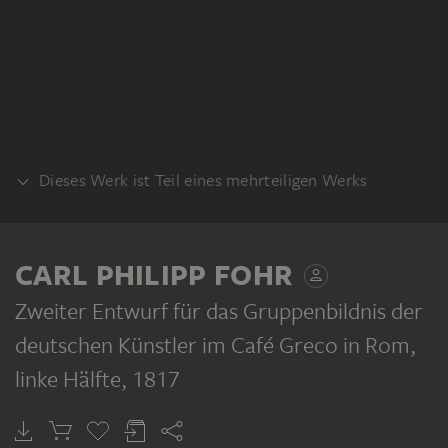
Dieses Werk ist Teil eines mehrteiligen Werks
SET
CARL PHILIPP FOHR
Zweiter Entwurf für das Gruppenbildnis der
deutschen Künstler im Café Greco in Rom,
linke Hälfte
, 1817
CARL PHILIPP FOHR
Zweiter Entwurf für das Gruppenbildnis der deutschen Künstler im Café Greco in Rom, zusammengesetzt aus vier Blatt