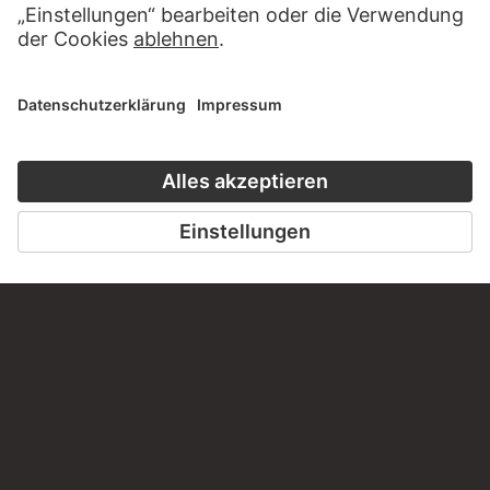
diesem Werk?
SCHREIBEN SIE UNS
PERMALINK
staedelmuseum.de/go/ds/11882z
LETZTE AKTUALISIERUNG
14.07.2026