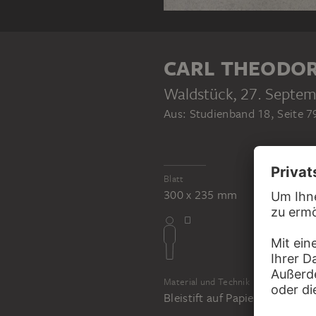
CARL THEODOR
Waldstück
, 27. Septe
Aus: Studienband 18, Seite 7
Blatt
300 x 235 mm
Material und Technik
Bleistift auf Papier