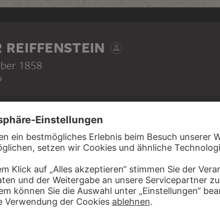
 REIFFENSTEIN
mber 1858
9