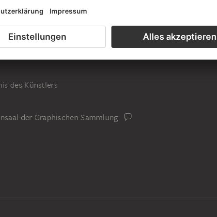
is des Künstlers
iensaal der Graphischen Sammlung