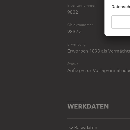
Inventarnummer
9832
Objektnummer
9832 Z
Erwerbung
Erworben 1893 als Vermächtn
Status
Anfrage zur Vorlage im Stud
WERKDATEN
Basisdaten