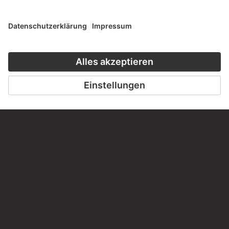
KONTAKT
Haben Sie Anregungen, Fragen oder Informationen zu
diesem Werk?
SCHREIBEN SIE UNS
PERMALINK
staedelmuseum.de/go/ds/1307z
LETZTE AKTUALISIERUNG
14.07.2026