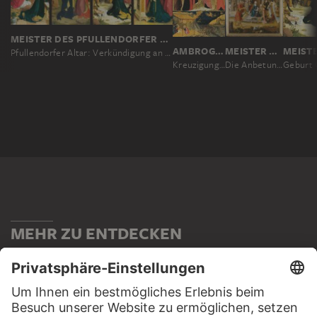
MEISTER DES PFULLENDORFER ALTARS, BARTHOLOMÄUS ZEITBLOM; WERKSTATT ?
AMBROGIO LORENZETTI
MEISTER DER VON GROOTESCHEN ANBETUNG
Pfullendorfer Altar: Verkündigung an Maria, Heimsuchung, Geburt Christi, Marientod
Kreuzigung und Geburt Christi mit Heiligen
Die Anbetung der Heiligen Drei Könige
MEHR ZU ENTDECKEN
PODCAST
DIGITORIAL