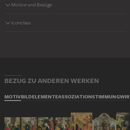
Motive und Bezüge
Iconclass
BEZUG ZU ANDEREN WERKEN
MOTIV
BILDELEMENTE
ASSOZIATION
STIMMUNG
WI