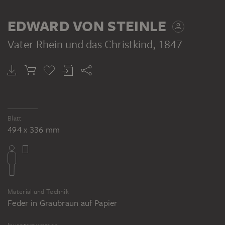
TEIL DERSELBEN WERKGRUPPE
EDWARD VON STEINLE
Vater Rhein und das Christkind
, 1847
EDWARD VON STEINLE
Brauner Montierungsbogen mit zwei das Hauptblatt rahmenden Putten an den unteren Ecken
Blatt
494 x 336 mm
Material und Technik
Feder in Graubraun auf Papier