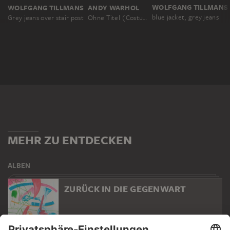
WOLFGANG TILLMANS
WOLFGANG TILLMANS
ANDY WARHOL
blue jacket, grey jeans
Grey jeans over stair post
Ohne Titel (Costume-Grid Coat)
MEHR ZU ENTDECKEN
ALBEN
ZURÜCK IN DIE GEGENWART
98 Werke