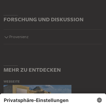
FORSCHUNG UND DISKUSSION
Provenienz
MEHR ZU ENTDECKEN
WEBSEITE