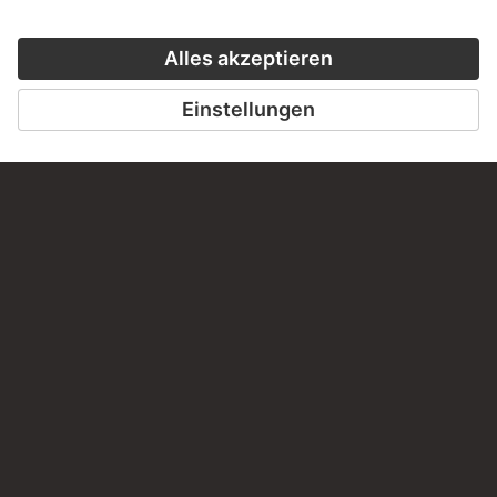
SCHREIBEN SIE UNS
PERMALINK
staedelmuseum.de/go/ds/12860z
LETZTE AKTUALISIERUNG
14.07.2026
RECHTLICHES
Impressum