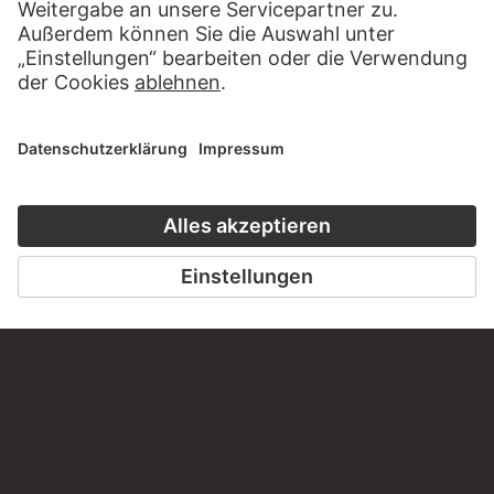
diesem Werk?
SCHREIBEN SIE UNS
PERMALINK
staedelmuseum.de/go/ds/8208z
LETZTE AKTUALISIERUNG
14.07.2026
RECHTLICHES