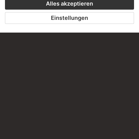
PERMALINK
staedelmuseum.de/go/ds/dzf160
LETZTE AKTUALISIERUNG
14.07.2026
RECHTLICHES
Impressum
Datenschutz
Copyright © 2026 Städel Museum
All rights reserved.