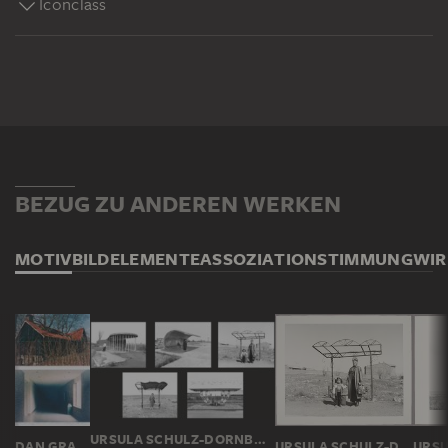
Iconclass
BEZUG ZU ANDEREN WERKEN
MOTIV
BILDELEMENTE
ASSOZIATION
STIMMUNG
WI
URSULA SCHULZ-DORNBURG
DAN GRAHAM
URSULA SCHULZ-DORNBURG