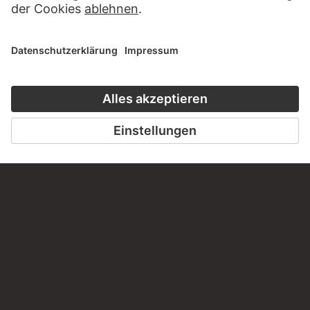
Haben Sie Anregungen, Fragen oder Informationen zu
diesem Werk?
SCHREIBEN SIE UNS
PERMALINK
staedelmuseum.de/go/ds/1671a
LETZTE AKTUALISIERUNG
14.07.2026