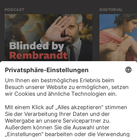
PODCAST
DIGITORIAL
HÖRERLEBNIS
LESETIPP FÜ
ZUM PODCAST
ZUM DIGITORI
KONTAKT