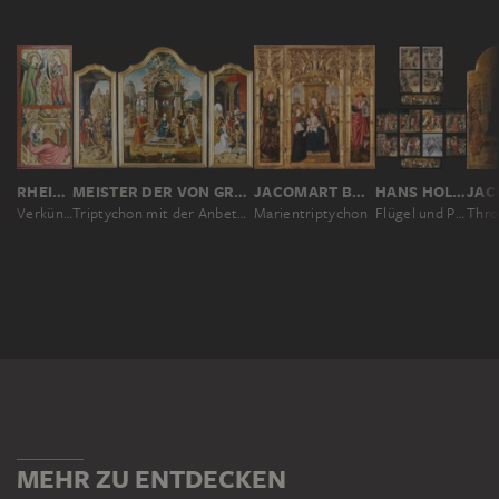
MEISTER DER VON GROOTESCHEN ANBETUNG
RHEINISCHER MEISTER UM 1330
JACOMART BAÇÓ, JUAN REXACH; WERKSTATT
HANS HOLBEIN D. Ä.
Triptychon mit der Anbetung der Heiligen Drei Könige, David mit dem Wasser aus Bethlehem und der Königin von Saba vor Salomo
Verkündigung und Geburt Christi
Marientriptychon
Flügel und Predella des Frankfurter Dominikaneraltars
MEHR ZU ENTDECKEN