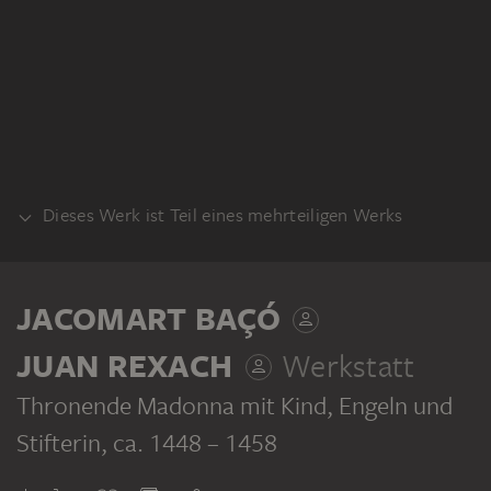
Dieses Werk ist Teil eines mehrteiligen Werks
ALTAR
JACOMART BAÇÓ
JUAN REXACH
Werkstatt
Thronende Madonna mit Kind, Engeln und
Stifterin
, ca. 1448 – 1458
JACOMART BAÇÓ, JUAN REXACH; WERKSTATT
Marientriptychon