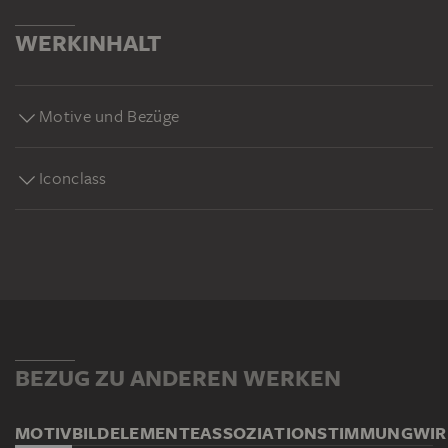
WERKINHALT
Motive und Bezüge
Iconclass
BEZUG ZU ANDEREN WERKEN
MOTIV
BILDELEMENTE
ASSOZIATION
STIMMUNG
WI