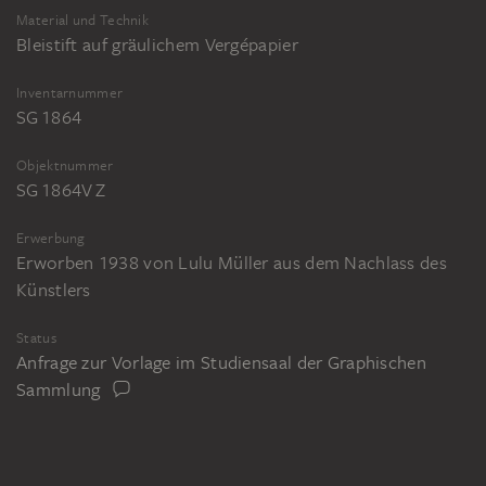
Alte Nationalgalerie, Staatliche Museen
Material und Technik
Stiftung Preußischer Kulturbesitz, Berlin
Bleistift auf gräulichem Vergépapier
(Lehmann 1976.354.III.A.48)
Inventarnummer
SG 1864
Objektnummer
SG 1864V Z
Erwerbung
Erworben 1938 von Lulu Müller aus dem Nachlass des
Künstlers
Status
Anfrage zur Vorlage im Studiensaal der Graphischen
Sammlung