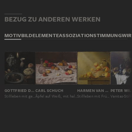
BEZUG ZU ANDEREN WERKEN
MOTIV
BILDELEMENTE
ASSOZIATION
STIMMUNG
WI
GOTTFRIED DE WEDIG; ZUGESCHRIEBEN
CARL SCHUCH
HARMEN VAN STEENWIJCK
Stillleben mit gerösteten Maronen
Äpfel auf Weiß, mit halbem Apfel
Stillleben mit Früchten und einer gerupften Ente