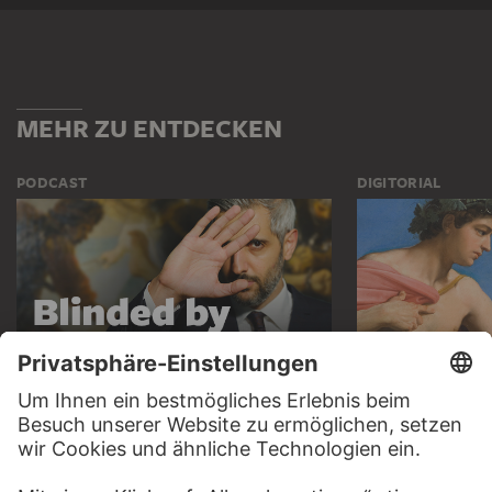
MEHR ZU ENTDECKEN
PODCAST
DIGITORIAL
HÖRERLEBNIS
LESETIPP FÜ
ZUM PODCAST
ZUM DIGITORI