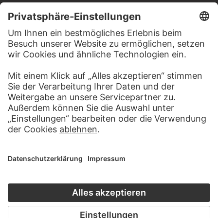
MEHR ZU ENTDECKEN
ALBEN
TIERISCHES STÄDEL – EIN ALBUM
FÜR KINDER
23 Werke
MEHR ZU DIESEM WERK
WEBSEITE