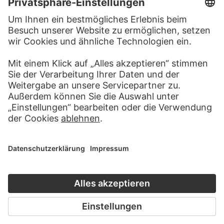
KONTAKT
Haben Sie Anregungen, Fragen oder Informationen zu
diesem Werk?
SCHREIBEN SIE UNS
PERMALINK
staedelmuseum.de/go/ds/4997z
LETZTE AKTUALISIERUNG