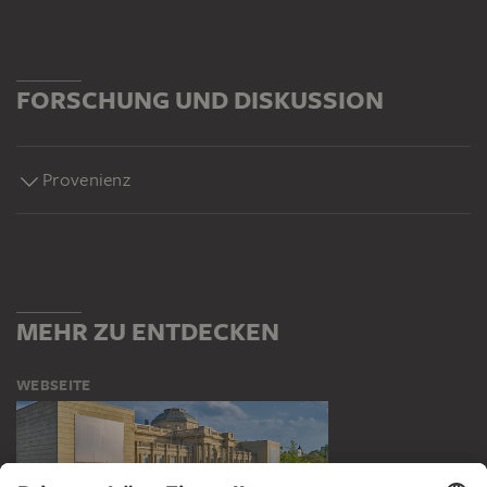
FORSCHUNG UND DISKUSSION
Provenienz
MEHR ZU ENTDECKEN
WEBSEITE