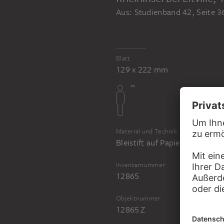
Aus: Studienband 42, Seite 3
Blatt
129 x 222 mm
Material und Technik
Bleistift auf Papier
Inventarnummer
12865
Objektnummer
12865 Z