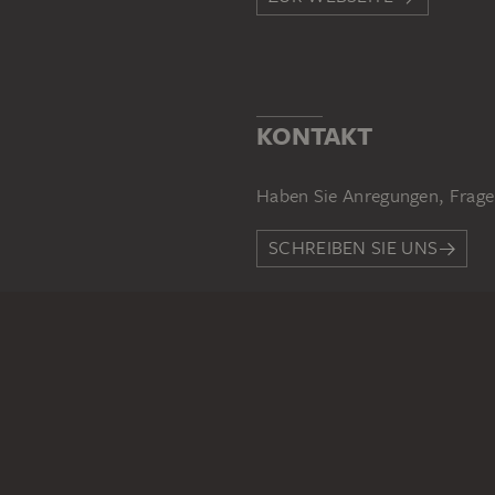
KONTAKT
Haben Sie Anregungen, Frage
SCHREIBEN SIE UNS
PERMALINK
staedelmuseum.de/go/ds/128