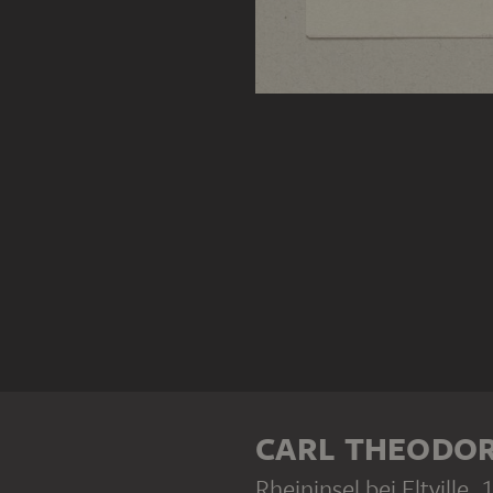
CARL THEODOR
Rheininsel bei Eltville
, 