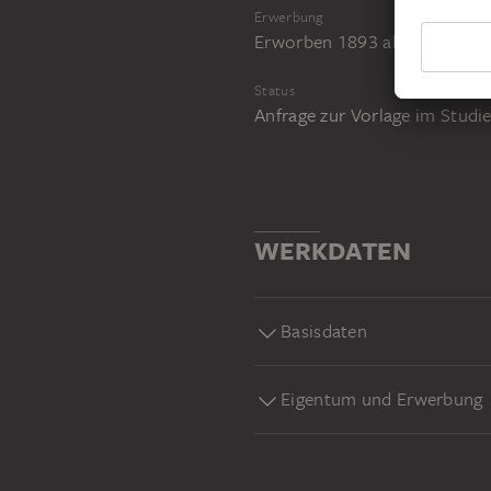
Erwerbung
Erworben 1893 als Vermächtn
Status
Anfrage zur Vorlage im Stud
WERKDATEN
Basisdaten
Eigentum und Erwerbung