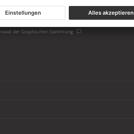
is des Künstlers
iensaal der Graphischen Sammlung