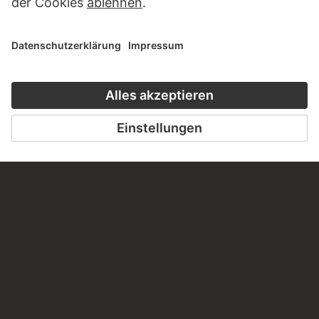
diesem Werk?
SCHREIBEN SIE UNS
PERMALINK
staedelmuseum.de/go/ds/11373z
LETZTE AKTUALISIERUNG
14.07.2026