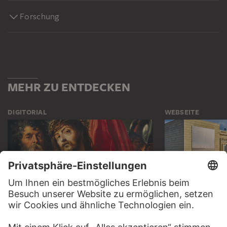
Forschung
MEHR ZU ENTDECKEN
DIGITORIAL
WEBSEITE
LESETIPP FÜR SIE
BESUCHEN S
STÄDEL M