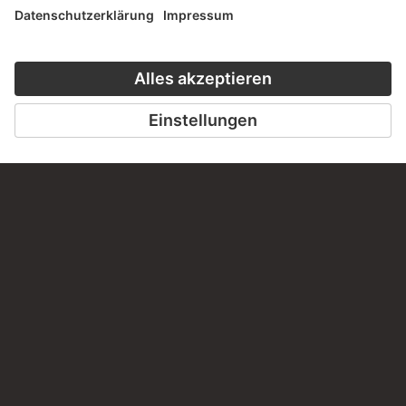
SCHREIBEN SIE UNS
PERMALINK
staedelmuseum.de/go/ds/11919z
LETZTE AKTUALISIERUNG
14.07.2026
RECHTLICHES