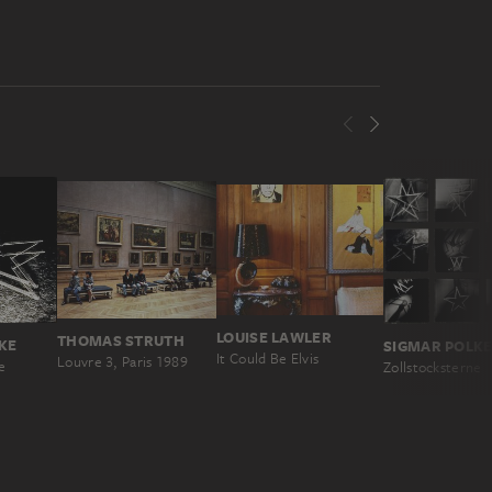
LOUISE LAWLER
THOMAS STRUTH
KE
SIGMAR POLK
It Could Be Elvis
Louvre 3, Paris 1989
e
Zollstocksterne