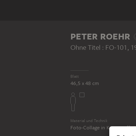
PETER ROEHR
Ohne Titel : FO-101
, 
Blatt
46,5 x 48 cm
Material und Technik
Foto-Collage in Kunststoff e