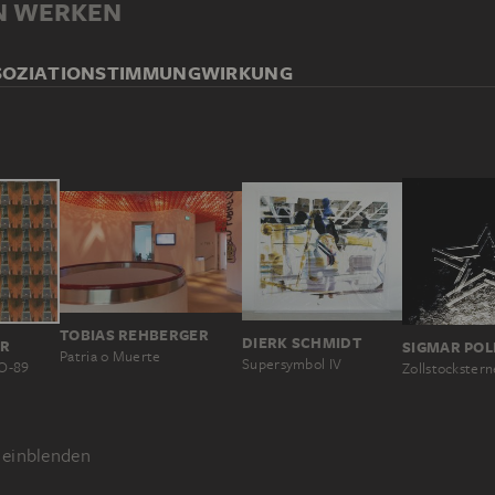
N WERKEN
SOZIATION
STIMMUNG
WIRKUNG
TOBIAS REHBERGER
DIERK SCHMIDT
HR
SIGMAR POL
Patria o Muerte
Supersymbol IV
FO-89
Zollstockstern
einblenden