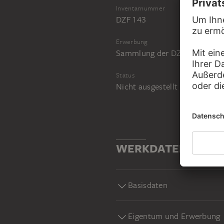
Inventarnummer
DZF 143
Erwerbung
Sammlung der DZ BANK im S
Status
Nicht ausgestellt
WERKDATEN
Basisdaten
Eigentum und Erwerbung