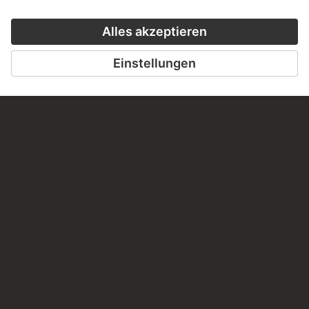
diesem Werk?
SCHREIBEN SIE UNS
PERMALINK
staedelmuseum.de/go/ds/17128z
LETZTE AKTUALISIERUNG
14.07.2026