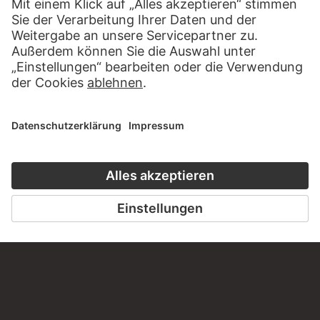
SCHREIBEN SIE UNS
PERMALINK
staedelmuseum.de/go/ds/17202z
LETZTE AKTUALISIERUNG
14.07.2026
RECHTLICHES