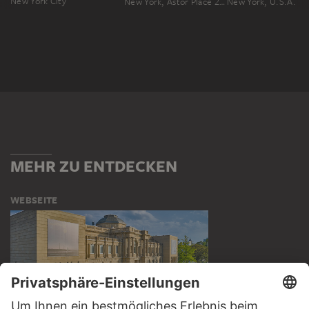
New York City
New York, Astor Place 2000
New York, U.S.A.
MEHR ZU ENTDECKEN
WEBSEITE