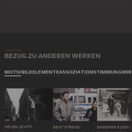
BEZUG ZU ANDEREN WERKEN
MOTIV
BILDELEMENTE
ASSOZIATION
STIMMUNG
WI
HELEN LEVITT
BEAT STREULI
BARBARA KLEMM