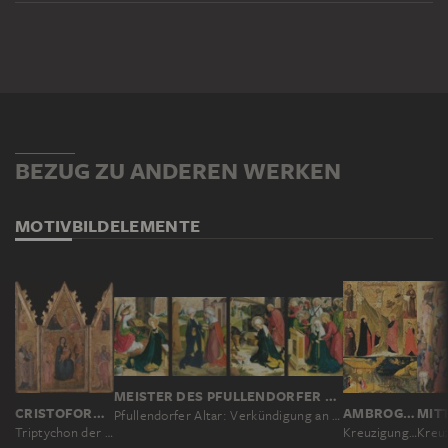
BEZUG ZU ANDEREN WERKEN
MOTIV
BILDELEMENTE
MEISTER DES PFULLENDORFER ALTARS, BARTHOLOMÄUS ZEITBLOM; WERKSTATT ?
CRISTOFORO DI BINDOCCIO, MEO DI PERO
AMBROGIO LORENZETTI
Pfullendorfer Altar: Verkündigung an Maria, Heimsuchung, Geburt Christi, Marientod
Triptychon der Madonna mit Kind und Heiligen, Kreuzigung Christi, vier Heiligen und der Verkündigung an Maria
Kreuzigung und Geburt Christi mit Heiligen