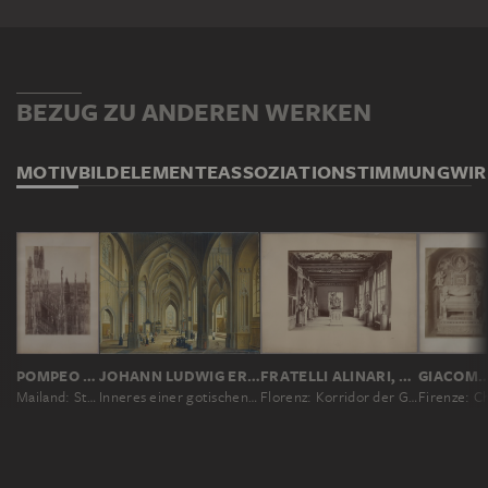
BEZUG ZU ANDEREN WERKEN
MOTIV
BILDELEMENTE
ASSOZIATION
STIMMUNG
WI
POMPEO POZZI
JOHANN LUDWIG ERNST MORGENSTERN
FRATELLI ALINARI, LEOPOLDO ALINARI, ROMUALDO ALINARI, GIUSEPPE ALINARI
GIACOMO B
Mailand: Strebepfeiler und Fialen des Doms
Inneres einer gotischen Kirche
Florenz: Korridor der Galleria degli Uffizi