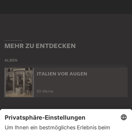
MEHR ZU ENTDECKEN
ALBEN
ITALIEN VOR AUGEN
83 Werke
WEBSEITE