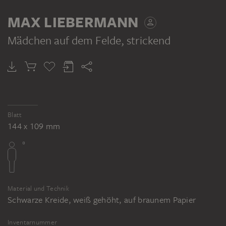
TEIL DESSELBEN WERKPROZESSES
TEIL DERSELBEN WERKGRUPPE
MAX LIEBERMANN
Mädchen auf dem Felde, strickend
MAX LIEBERMANN
MAX LIEBERMANN
MAX LIEBERMANN
Häuser eines Fischerdorfes
Mädchen mit Kuh
Wiese mit Vieh, vorne eine Kopfweide
Blatt
144 x 109 mm
Material und Technik
Schwarze Kreide, weiß gehöht, auf braunem Papier
Inventarnummer