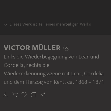
Dieses Werk ist Teil eines mehrteiligen Werks
RECTO
VICTOR MÜLLER
Links die Wiederbegegnung von Lear und
Cordelia, rechts die
VICTOR MÜLLER
Wiedererkennungsszene mit Lear, Cordelia
Reichsteilungsszene: Lear, Goneril und Regan sowie Cordelia
und dem Herzog von Kent
, ca. 1868 – 1871