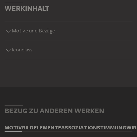
WERKINHALT
Motive und Bezüge
Iconclass
BEZUG ZU ANDEREN WERKEN
MOTIV
BILDELEMENTE
ASSOZIATION
STIMMUNG
WI