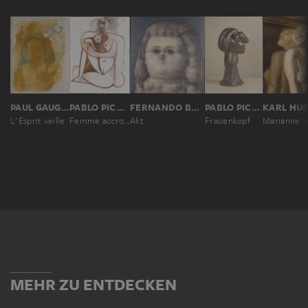
PAUL GAUGUIN
PABLO PICASSO
FERNANDO BOTERO
PABLO PICASSO
KARL HU
L'Esprit veille
Femme accroupie
Akt
Frauenkopf
MEHR ZU ENTDECKEN