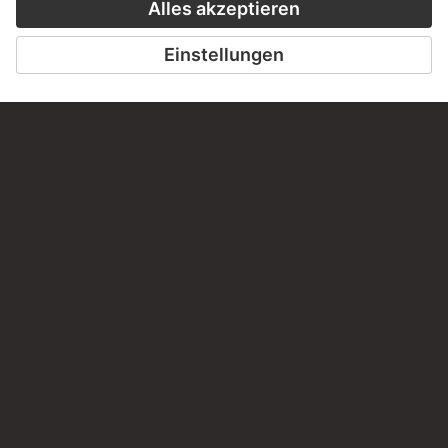
Haben Sie Anregungen, Fragen oder Informationen zu
diesem Werk?
SCHREIBEN SIE UNS
PERMALINK
staedelmuseum.de/go/ds/65310d
LETZTE AKTUALISIERUNG
14.07.2026