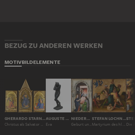
BEZUG ZU ANDEREN WERKEN
MOTIV
BILDELEMENTE
GHERARDO STARNINA
AUGUSTE RODIN
NIEDERLÄNDISCHER MEISTER UM 1510, NACH ROGIER VAN DER WEYDEN
STEFAN LOCHNER
STE
Christus als Salvator Mundi, Verkündigungsengel und Maria Annunziata
Eva
Geburt und Namengebung Johannes' d. T.
Martyrium des hl. Petrus
Die 