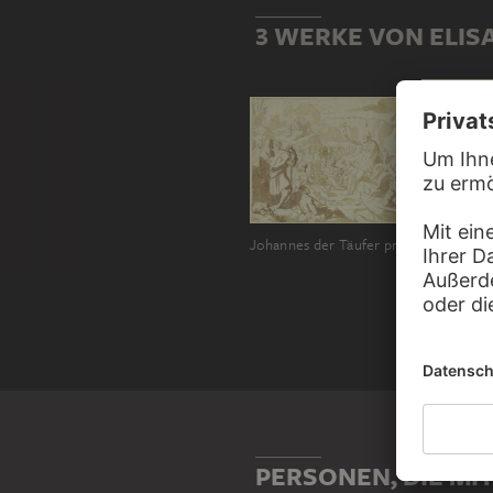
3 WERKE VON ELIS
Johannes der Täufer predigt in der Wüste
PERSONEN, DIE MIT