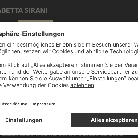
ABETTA SIRANI
Lesende Madonna mit dem Jesuskind und dem Johannesknaben
Madonna mit dem Jesuskind auf Wolken schwebend
 ELISABETTA SIRANI IN VERBINDUNG