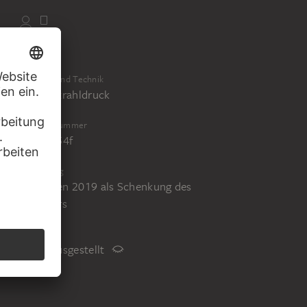
Material und Technik
Tintenstrahldruck
Inventarnummer
St.F.3954f
Erwerbung
Erworben 2019 als Schenkung des
Künstlers
Status
Nicht ausgestellt