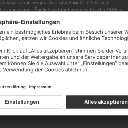
 Scheinbar ohne kompositorische Absicht reihen sich
rs aneinander. Ähnlich verfuhr bereits Ed Ruscha 1966 in
er Konzept-Kunst Every Building on the Sunset Strip, das
outiquen auf dem gleichnamigen Boulevard in Los Angeles in
r Fotos zeigt. Gemein haben sie das nur scheinbar rein
er alltäglichen Straßenfront, die zwischen Einzelbild und
 filmischer Abwicklung changiert.