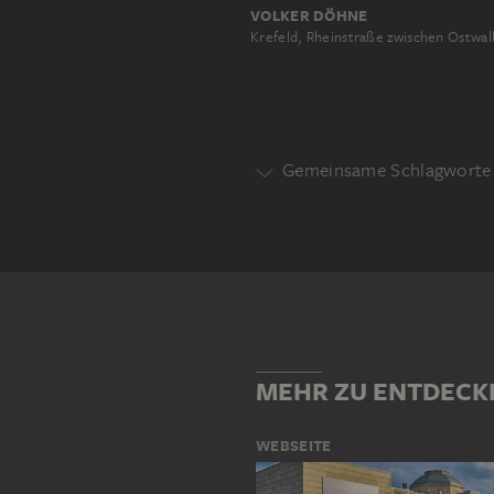
VOLKER DÖHNE
Krefeld, Rheinstraße zwischen Ostwal
Gemeinsame Schlagworte 
Motivgattung
ARCHITEKTUR
KONZEPT
Motiv
GEBÄUDE
KREFELD
RHEI
MEHR ZU ENTDECK
WEBSEITE