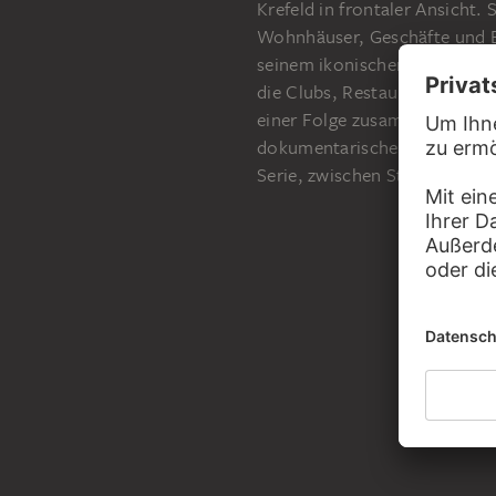
Krefeld in frontaler Ansicht.
Wohnhäuser, Geschäfte und Ba
seinem ikonischen Frühwerk d
die Clubs, Restaurants und B
einer Folge zusammengeklebte
dokumentarische Abbilden ein
Serie, zwischen Standbild und