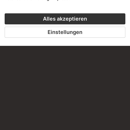
diesem Werk?
SCHREIBEN SIE UNS
PERMALINK
staedelmuseum.de/go/ds/14205z
LETZTE AKTUALISIERUNG
14.07.2026
RECHTLICHES