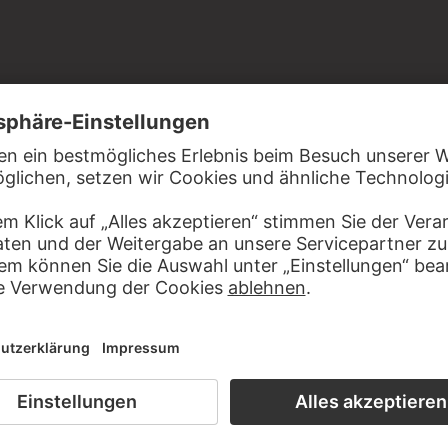
eigem Velinpapier
g von Josephine und Anton Brentano