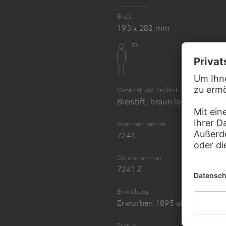
Blatt
193 x 282 mm
Material und Technik
Bleistift, braun laviert, auf b
Inventarnummer
7241
Objektnummer
7241 Z
Erwerbung
Erworben 1895 als Schenkun
Status