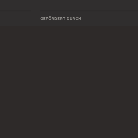
GEFÖRDERT DURCH
1z
DIGITALE SAMMLUNG
Startseite
Werke
Künstler
Alben
Über die Digitale Sammlung