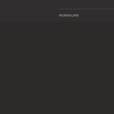
PERMALINK
staedelmuseum.de/go/ds/724
RECHTLICHES
Impressum
Datenschutz
Copyright © 2026 Städel Museum
All rights reserved.