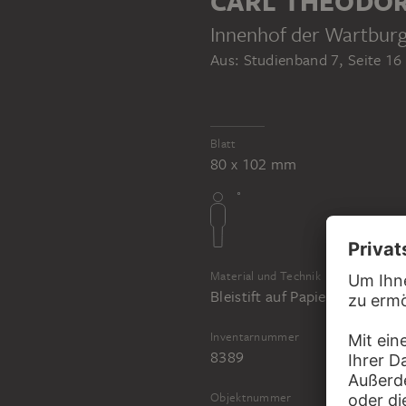
CARL THEODOR
Innenhof der Wartbur
Aus: Studienband 7, Seite 16
Blatt
80 x 102 mm
Material und Technik
Bleistift auf Papier
Inventarnummer
8389
Objektnummer