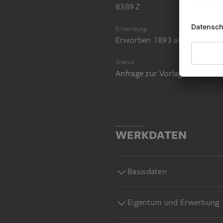
8389 Z
Erwerbung
Erworben 1893 als Vermächtn
Status
Anfrage zur Vorlage im Stud
WERKDATEN
Basisdaten
Eigentum und Erwerbung