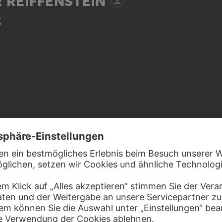
 REIFFENSTEIN
g