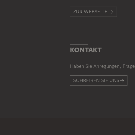
ZUR WEBSEITE
KONTAKT
Haben Sie Anregungen, Frage
SCHREIBEN SIE UNS
PERMALINK
staedelmuseum.de/go/ds/838