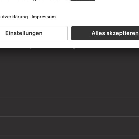
is des Künstlers
iensaal der Graphischen Sammlung