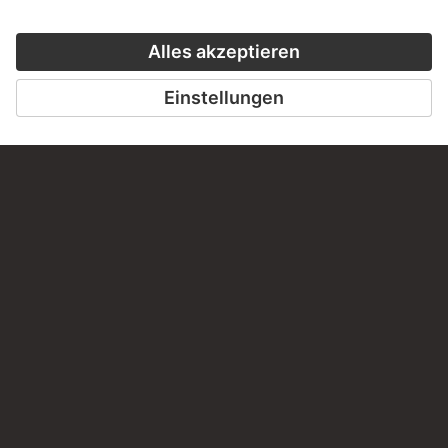
PERMALINK
staedelmuseum.de/go/ds/sg1344vz
LETZTE AKTUALISIERUNG
14.07.2026
RECHTLICHES
Impressum
Datenschutz
Copyright © 2026 Städel Museum
All rights reserved.
DIGITALE SAMMLUNG
Startseite