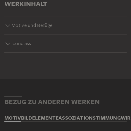
WERKINHALT
Motive und Bezüge
Iconclass
BEZUG ZU ANDEREN WERKEN
MOTIV
BILDELEMENTE
ASSOZIATION
STIMMUNG
WI