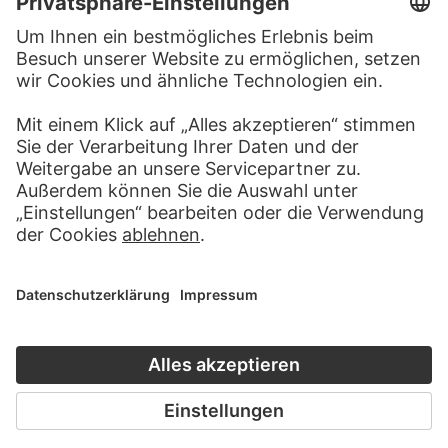
ALBEN
ZURÜCK IN DIE GEGENWART
98 Werke
KUNSTGESCHICHTE ONLINE
CLOSE UP
DER STÄDEL KURS
CLOSE UP
ZUR MODERNE
ZU CLOSE UP