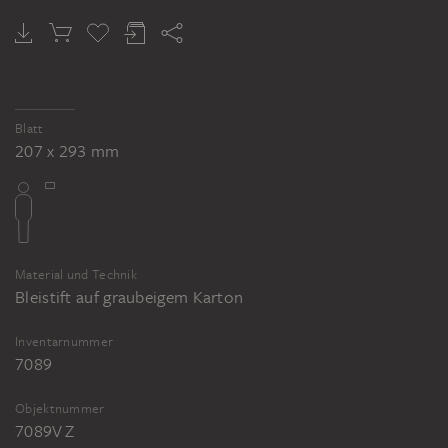
BERNHARD NEHER D. J.
Die Braut von Korinth
Blatt
207 x 293 mm
Material und Technik
Bleistift auf graubeigem Karton
Inventarnummer
7089
Objektnummer
7089V Z