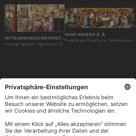
HANS HOLBEIN D. Ä.
MITTELRHEINISCHER MEISTER UM 1420
Predella des Frankfurter Dominikaneralt
Kreuzigungsaltar, sogenannter Peterskirchenaltar
MEHR ZU ENTDECKEN
PODCAST
DIGITORIAL