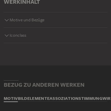
WERKINHALT
Motive und Bezüge
Iconclass
BEZUG ZU ANDEREN WERKEN
MOTIV
BILDELEMENTE
ASSOZIATION
STIMMUNG
WI