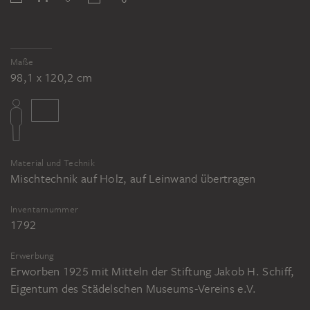
Nationalmuseum, Nürnberg
Meister des Nürnberger Marienaltars:
Grabtragung Mariens (Flügelinnenseite);
Maße
um 1400-1410 (?), Mischtechnik auf
98,1 x 120,2 cm
Nadelholz, 110,3 x 139,5 cm, Inv.-Nr.
Gm113, Germanisches Nationalmuseum,
Nürnberg
Meister des Nürnberger Marienaltars:
Material und Technik
Geißelung Christi (Flügelaußenseite); um
Mischtechnik auf Holz, auf Leinwand übertragen
1400-1410 (?), Mischtechnik auf
Nadelholz, 110,7 x 139,7 cm, Inv.-Nr.
Inventarnummer
1792
Gm113a, Germanisches Nationalmuseum,
Nürnberg
Erwerbung
Erworben 1925 mit Mitteln der Stiftung Jakob H. Schiff,
Meister des Nürnberger Marienaltars:
Eigentum des Städelschen Museums-Vereins e.V.
Bethlehemitischer Kindermord
(Flügelinnenseite); um 1400-1410 (?),