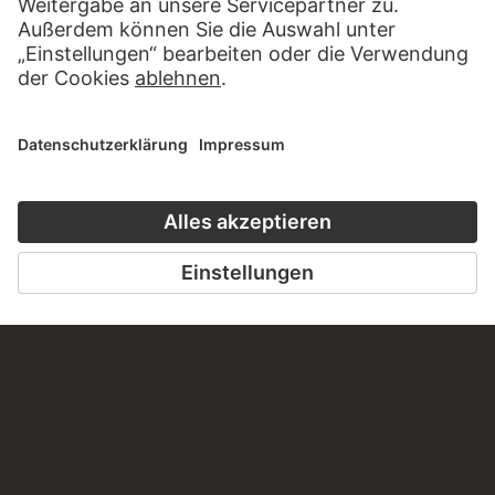
HÖRERLEBNIS
LESETIPP FÜ
ZUM PODCAST
ZUM DIGITORI
KONTAKT