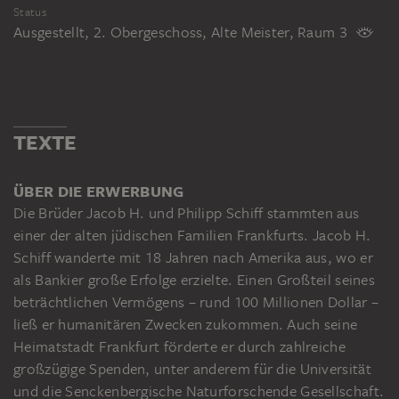
Status
Mischtechnik auf Nadelholz, 91,5 x 122,0
Ausgestellt, 2. Obergeschoss, Alte Meister, Raum 3
cm, Inv.-Nr. Gm114, Germanisches
Nationalmuseum, Nürnberg
TEXTE
ÜBER DIE ERWERBUNG
Die Brüder Jacob H. und Philipp Schiff stammten aus
einer der alten jüdischen Familien Frankfurts. Jacob H.
Schiff wanderte mit 18 Jahren nach Amerika aus, wo er
als Bankier große Erfolge erzielte. Einen Großteil seines
beträchtlichen Vermögens – rund 100 Millionen Dollar –
ließ er humanitären Zwecken zukommen. Auch seine
Heimatstadt Frankfurt förderte er durch zahlreiche
großzügige Spenden, unter anderem für die Universität
und die Senckenbergische Naturforschende Gesellschaft.