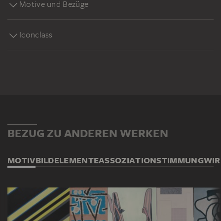
Motive und Bezüge
Iconclass
BEZUG ZU ANDEREN WERKEN
MOTIV
BILDELEMENTE
ASSOZIATION
STIMMUNG
WI