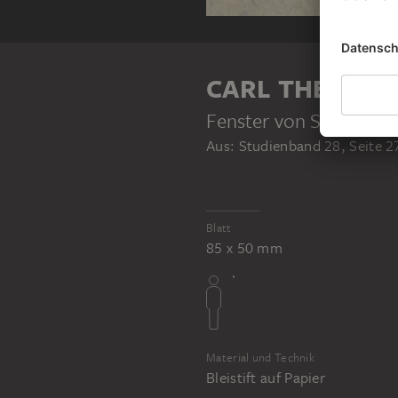
CARL THEODOR
Fenster von St. Jodok 
Aus: Studienband 28, Seite 2
Blatt
85 x 50 mm
Material und Technik
Bleistift auf Papier