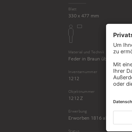
Blatt
330 x 477 mm
Material und Technik
Feder in Braun über grauem St
Inventarnummer
1212
Objektnummer
1212 Z
Erwerbung
Erworben 1816 als Stiftung 
Status