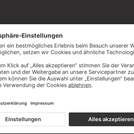
ift auf Vergépapier
aus der Sammlung Johann Friedrich Städel