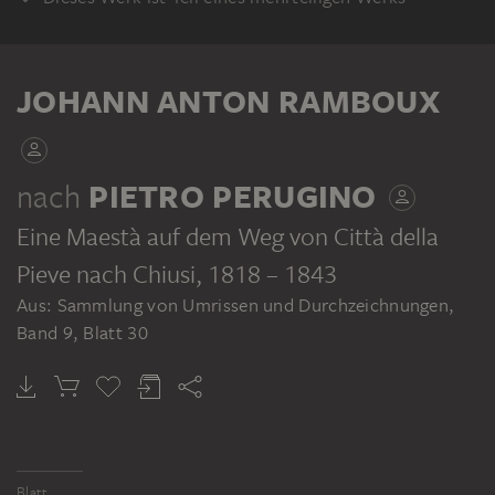
KLEBEBAND
JOHANN ANTON RAMBOUX
nach
PIETRO PERUGINO
Eine Maestà auf dem Weg von Città della
JOHANN ANTON RAMBOUX
Sammlung von Umrissen und Durchzeichnungen, Band 9
Pieve nach Chiusi
, 1818 – 1843
Aus: Sammlung von Umrissen und Durchzeichnungen,
Band 9, Blatt 30
Blatt